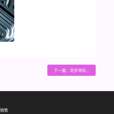
下一篇：同步带轮...
销售