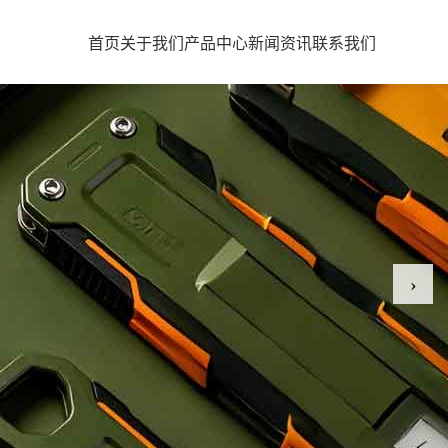
首页
关于我们
产品中心
新闻资讯
联系我们
›