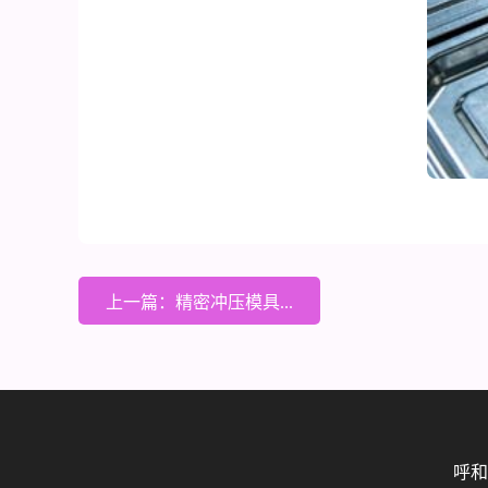
上一篇：精密冲压模具...
呼和